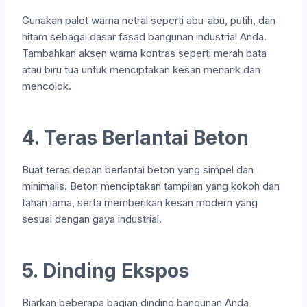
Gunakan palet warna netral seperti abu-abu, putih, dan
hitam sebagai dasar fasad bangunan industrial Anda.
Tambahkan aksen warna kontras seperti merah bata
atau biru tua untuk menciptakan kesan menarik dan
mencolok.
4. Teras Berlantai Beton
Buat teras depan berlantai beton yang simpel dan
minimalis. Beton menciptakan tampilan yang kokoh dan
tahan lama, serta memberikan kesan modern yang
sesuai dengan gaya industrial.
5. Dinding Ekspos
Biarkan beberapa bagian dinding bangunan Anda