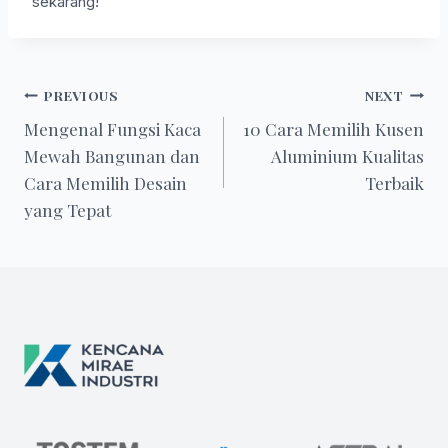
sekarang!
Post
PREVIOUS
NEXT
Mengenal Fungsi Kaca
10 Cara Memilih Kusen
navigation
Mewah Bangunan dan
Aluminium Kualitas
Cara Memilih Desain
Terbaik
yang Tepat