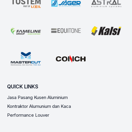
QUICK LINKS
Jasa Pasang Kusen Aluminium
Kontraktor Alumunium dan Kaca
Performance Louver