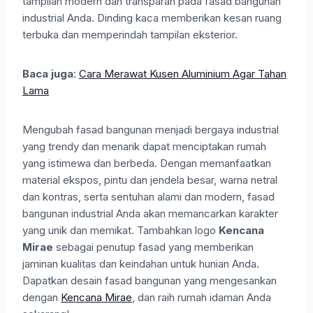
tampilan modern dan transparan pada fasad bangunan
industrial Anda. Dinding kaca memberikan kesan ruang
terbuka dan memperindah tampilan eksterior.
Baca juga
:
Cara Merawat Kusen Aluminium Agar Tahan
Lama
Mengubah fasad bangunan menjadi bergaya industrial
yang trendy dan menarik dapat menciptakan rumah
yang istimewa dan berbeda. Dengan memanfaatkan
material ekspos, pintu dan jendela besar, warna netral
dan kontras, serta sentuhan alami dan modern, fasad
bangunan industrial Anda akan memancarkan karakter
yang unik dan memikat. Tambahkan logo
Kencana
Mirae
sebagai penutup fasad yang memberikan
jaminan kualitas dan keindahan untuk hunian Anda.
Dapatkan desain fasad bangunan yang mengesankan
dengan
Kencana Mirae
, dan raih rumah idaman Anda